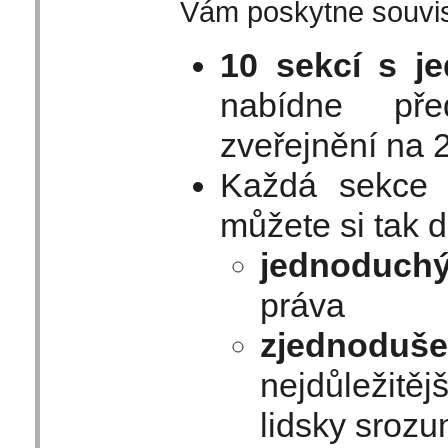
Vám poskytne souvise
10 sekcí s j
nabídne pře
zveřejnění na 2
Každá sekc
můžete si tak d
jednoduch
práva
zjednoduš
nejdůležitěj
lidsky srozu