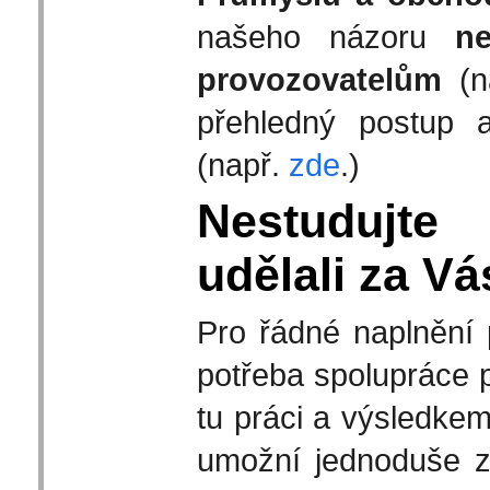
našeho názoru
n
provozovatelům
(n
přehledný postup a
(např.
zde
.)
Nestudujte
udělali za Vá
Pro řádné naplnění 
potřeba spolupráce pr
tu práci a výsledke
umožní jednoduše zv