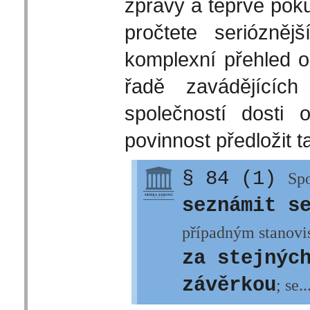
zprávy a teprve poku
pročtete seriózněj
komplexní přehled o 
řadě zavádějících
společností dosti
povinnost předložit t
§ 84 (1)
Spo
seznámit s
případným stanovis
za stejnýc
závěrkou
; se..