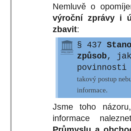
Nemluvě o opomíje
výroční zprávy i 
zbavit
:
§ 437
Stan
způsob
, ja
povinnosti
takový postup neb
informace.
Jsme toho názoru,
informace nalezn
Průmyslu a obch