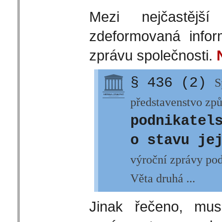
Mezi nejčastějš
zdeformovaná infor
zprávu společnosti.
§ 436 (2)
S
představenstvo zp
podnikatel
o stavu je
výroční zprávy pod
Věta druhá ...
Jinak řečeno, mus