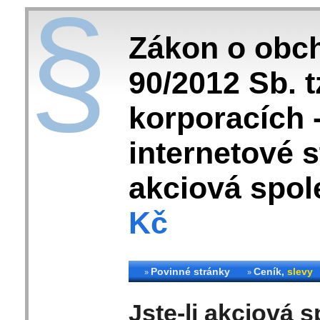
§
Zákon o obc
90/2012 Sb. 
korporacích -
internetové 
akciová spo
Kč
Povinné stránky
Ceník,
slevy
»
»
Jste-li akciová s